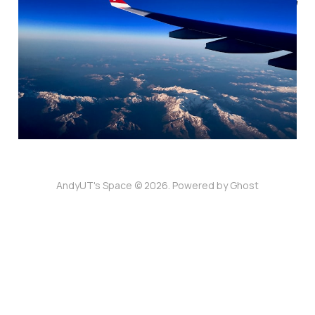
折騰數月的經歷
24 6月 2023
6 min read
AndyUT's Space © 2026. Powered by
Ghost